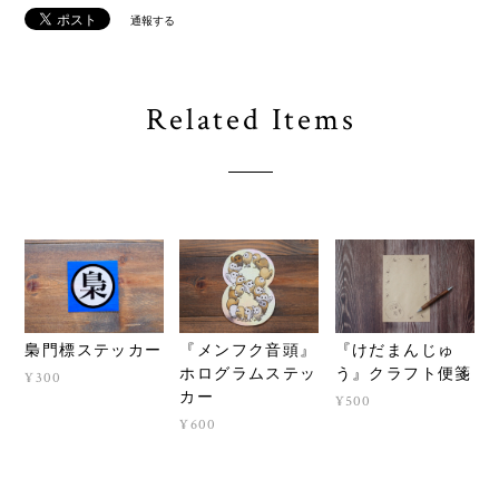
通報する
Related Items
梟門標ステッカー
『メンフク音頭』
『けだまんじゅ
ホログラムステッ
う』クラフト便箋
¥300
カー
¥500
¥600