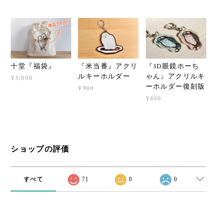
十堂『福袋』
『米当番』アクリ
『3D眼鏡ホーち
ルキーホルダー
ゃん』アクリルキ
¥5,000
ーホルダー復刻版
¥900
¥800
ショップの評価
すべて
71
0
0