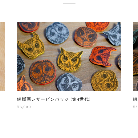
銅版画レザーピンバッジ (第4世代)
銅
¥3,000
¥3